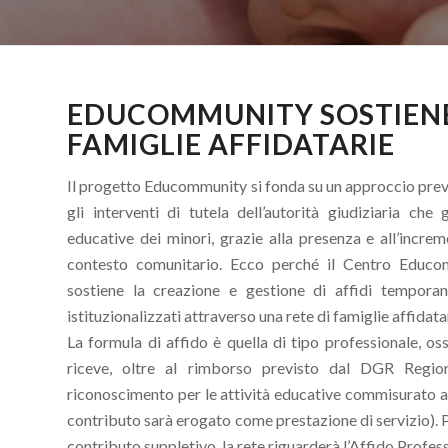
EDUCOMMUNITY SOSTIENE 
FAMIGLIE AFFIDATARIE
Il progetto Educommunity si fonda su un approccio preve
gli interventi di tutela dell’autorità giudiziaria che
educative dei minori, grazie alla presenza e all’increm
contesto comunitario. Ecco perché il Centro Educomm
sostiene la creazione e gestione di affidi temporane
istituzionalizzati attraverso una rete di famiglie affidata
La formula di affido è quella di tipo professionale, oss
riceve, oltre al rimborso previsto dal DGR Regi
riconoscimento per le attività educative commisurato all
contributo sarà erogato come prestazione di servizio). P
contributo suppletivo, la rete riguarderà l’Affido Profes