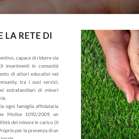
LA RETE DI
ntivo, capace di ridurre sia
 gli inserimenti in comunità
ento di attori educativi nel
unity, tra i suoi servizi,
i extrafamiliari di minori
rie.
ia ogni famiglia affidataria
one Molise 1092/2009, un
’età del minore in carico (il
roprio per la presenza di un
sionale.